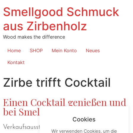
Smellgood Schmuck
aus Zirbenholz
Wood makes the difference
Home
SHOP
Mein Konto
Neues
Kontakt
Zirbe trifft Cocktail
Einen Cocktail genießen und
bei Smellgood einkaufen.
Cookies
Verkaufsausstellung im Hotel
Das Pfandler
in
Wir verwenden Cookies, um die