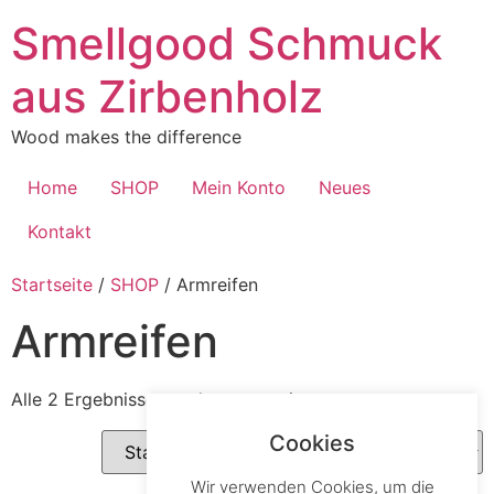
Zum
Smellgood Schmuck
Inhalt
springen
aus Zirbenholz
Wood makes the difference
Home
SHOP
Mein Konto
Neues
Kontakt
Startseite
/
SHOP
/ Armreifen
Armreifen
Alle 2 Ergebnisse werden angezeigt
Cookies
Wir verwenden Cookies, um die