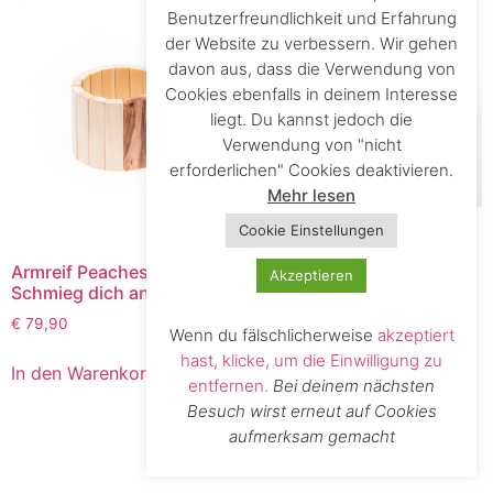
Benutzerfreundlichkeit und Erfahrung
der Website zu verbessern. Wir gehen
davon aus, dass die Verwendung von
Cookies ebenfalls in deinem Interesse
liegt. Du kannst jedoch die
Verwendung von "nicht
erforderlichen" Cookies deaktivieren.
Mehr lesen
Cookie Einstellungen
Armreif Rania – Sei eine
Königin!
Armreif Peaches –
Akzeptieren
Schmieg dich an!
€
99,90
€
79,90
Wenn du fälschlicherweise
akzeptiert
In den Warenkorb
hast, klicke, um die Einwilligung zu
In den Warenkorb
entfernen.
Bei deinem nächsten
Besuch wirst erneut auf Cookies
aufmerksam gemacht