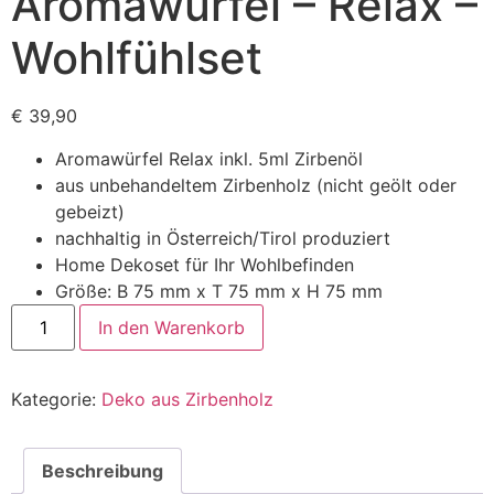
Aromawürfel – Relax –
Wohlfühlset
€
39,90
Aromawürfel Relax inkl. 5ml Zirbenöl
aus unbehandeltem Zirbenholz (nicht geölt oder
gebeizt)
nachhaltig in Österreich/Tirol produziert
Home Dekoset für Ihr Wohlbefinden
Größe: B 75 mm x T 75 mm x H 75 mm
Aromawürfel
In den Warenkorb
-
Relax
-
Wohlfühlset
Kategorie:
Deko aus Zirbenholz
Menge
Beschreibung