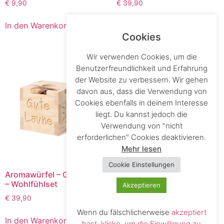
€
9,90
€
39,90
In den Warenkorb
In den Warenkorb
Cookies
Wir verwenden Cookies, um die
Benutzerfreundlichkeit und Erfahrung
der Website zu verbessern. Wir gehen
davon aus, dass die Verwendung von
Cookies ebenfalls in deinem Interesse
liegt. Du kannst jedoch die
Verwendung von "nicht
erforderlichen" Cookies deaktivieren.
Mehr lesen
Cookie Einstellungen
Aromawürfel – Gute Laune
Duftlampe Allure
– Wohlfühlset
Lebensblume – schenke
Akzeptieren
Lebensfreude
€
39,90
€
49,90
Wenn du fälschlicherweise
akzeptiert
In den Warenkorb
hast, klicke, um die Einwilligung zu