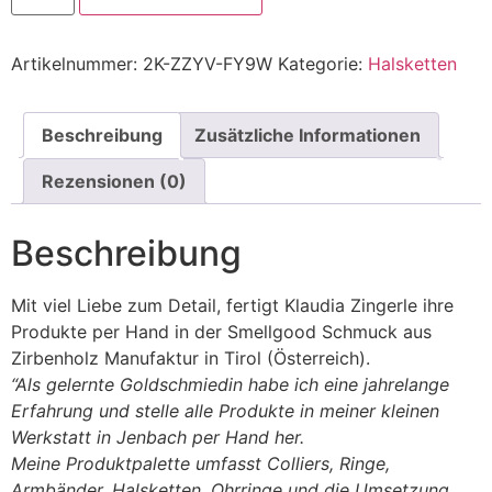
-
Verteile
Liebe
Artikelnummer:
2K-ZZYV-FY9W
Kategorie:
Halsketten
in
der
Welt!
Menge
Beschreibung
Zusätzliche Informationen
Rezensionen (0)
Beschreibung
Mit viel Liebe zum Detail, fertigt Klaudia Zingerle ihre
Produkte per Hand in der Smellgood Schmuck aus
Zirbenholz Manufaktur in Tirol (Österreich).
“Als gelernte Goldschmiedin habe ich eine jahrelange
Erfahrung und stelle alle Produkte in meiner kleinen
Werkstatt in Jenbach per Hand her.
Meine Produktpalette umfasst Colliers, Ringe,
Armbänder, Halsketten, Ohrringe und die Umsetzung