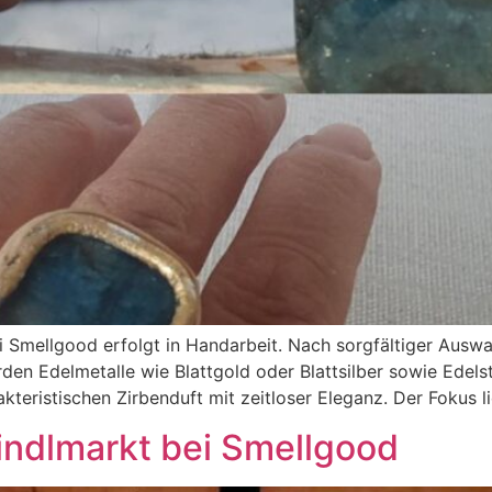
ei Smellgood erfolgt in Handarbeit. Nach sorgfältiger Aus
rden Edelmetalle wie Blattgold oder Blattsilber sowie Edels
teristischen Zirbenduft mit zeitloser Eleganz. Der Fokus li
indlmarkt bei Smellgood