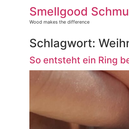
Zum
Smellgood Schmuc
Inhalt
springen
Wood makes the difference
Schlagwort:
Weih
So entsteht ein Ring b