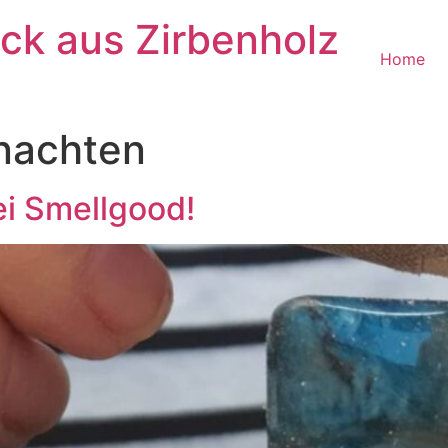
k aus Zirbenholz
Home
nachten
ei Smellgood!