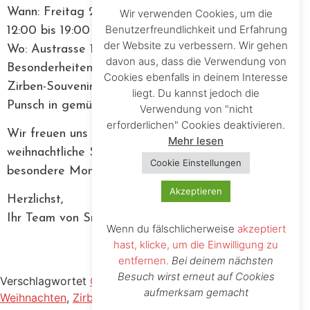
Wann: Freitag 29.11.und Samstag 30.11.2024 von
Wir verwenden Cookies, um die
Benutzerfreundlichkeit und Erfahrung
12:00 bis 19:00
der Website zu verbessern. Wir gehen
Wo: Austrasse 15 6200 Jenbach (Smellgood Laden)
davon aus, dass die Verwendung von
Besonderheiten: Probieren Sie unsere duftenden
Cookies ebenfalls in deinem Interesse
Zirben-Souvenirs und genießen Sie einen warmen
liegt. Du kannst jedoch die
Punsch in gemütlicher Runde!
Verwendung von "nicht
erforderlichen" Cookies deaktivieren.
Wir freuen uns darauf, mit Ihnen gemeinsam in die
Mehr lesen
weihnachtliche Stimmung einzutauchen und
Cookie Einstellungen
besondere Momente zu teilen.
Akzeptieren
Herzlichst,
Ihr Team von Smellgood Schmuck und Deko
Wenn du fälschlicherweise
akzeptiert
hast, klicke, um die Einwilligung zu
entfernen.
Bei deinem nächsten
Besuch wirst erneut auf Cookies
Verschlagwortet
Christkindlmarkt
,
Deko
,
schmuck
,
aufmerksam gemacht
Weihnachten
,
Zirbenholz